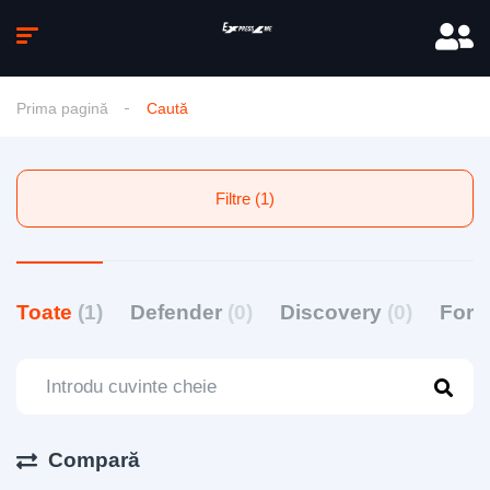
Prima pagină
Caută
Filtre (1)
Toate
(1)
Defender
(0)
Discovery
(0)
For
Compară