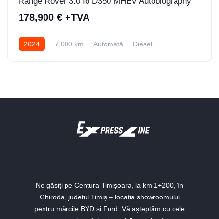
Range Rover 3.0 I6 D350 MHEV Autobiography
178,900 € +TVA
2024
7,000 km
Automată
Diesel
Tracțiune integrală (AWD/4WD)
Ne găsiți pe Centura Timișoara, la km 1+200, în
Ghiroda, județul Timiș – locația showroomului
pentru mărcile BYD și Ford. Vă așteptăm cu cele