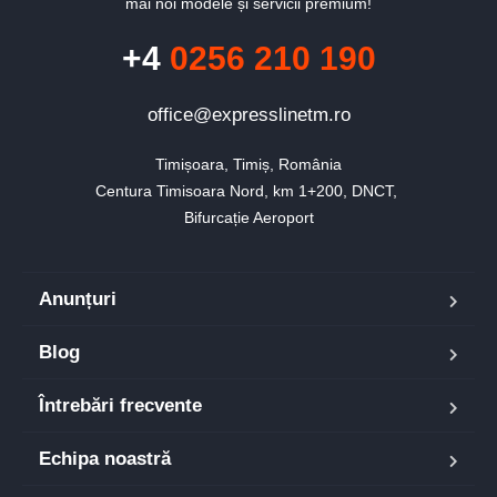
mai noi modele și servicii premium!
+4
0256 210 190
office@expresslinetm.ro
Timișoara, Timiș, România

Centura Timisoara Nord, km 1+200, DNCT, 

Bifurcație Aeroport
Anunțuri
Blog
Întrebări frecvente
Echipa noastră