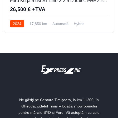
Ford Kuga 5 usi ST Line X 2.5 Duratec PHEV 225 CP AT
26,500 € +TVA
2024
17,850 km
Automată
Hybrid
Tracțiune față
Ne găsiți pe Centura Timișoara, la km 1+200, în
Ghiroda, județul Timiș – locația showroomului
pentru mărcile BYD și Ford. Vă așteptăm cu cele