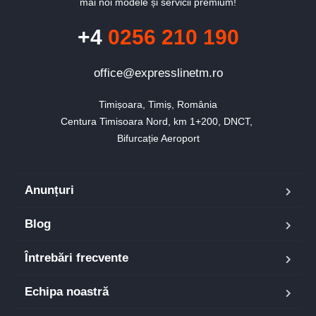
mai noi modele și servicii premium!
+4
0256 210 190
office@expresslinetm.ro
Timișoara, Timiș, România

Centura Timisoara Nord, km 1+200, DNCT, 

Bifurcație Aeroport
Anunțuri
Blog
Întrebări frecvente
Echipa noastră