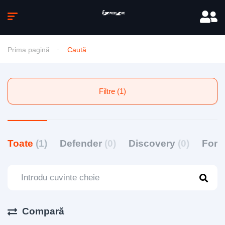
Prima pagină
Caută
Filtre (1)
Toate
(1)
Defender
(0)
Discovery
(0)
For
Compară