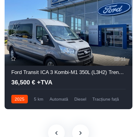
11
Ford Transit ICA 3 Kombi-M1 350L (L3H2) Trend 2.0L EcoBlue 150 CP A8 FWD
36,500 € +TVA
2025
5 km
Automată
Diesel
Tracțiune față