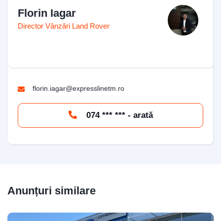
Florin Iagar
Director Vânzări Land Rover
florin.iagar@expresslinetm.ro
074 *** *** - arată
Anunțuri similare