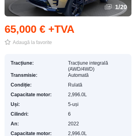
1
/
20
65,000 € +TVA
Adaugă la favorite
Tracțiune:
Tracțiune integrală
(AWD/4WD)
Transmisie:
Automată
Condiție:
Rulată
Capacitate motor:
2,996.0L
Uși:
5-uși
Cilindri:
6
An:
2022
Capacitate motor:
2,996.0L