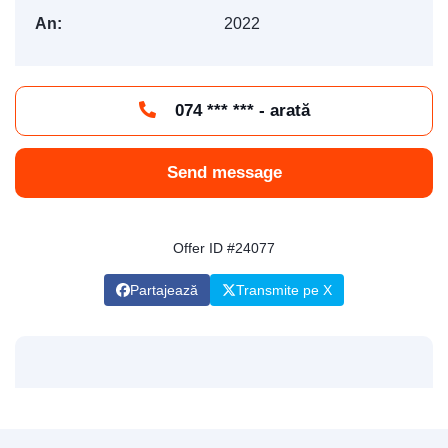
An:
2022
074 *** *** - arată
Send message
Offer ID #24077
Partajează
Transmite pe X