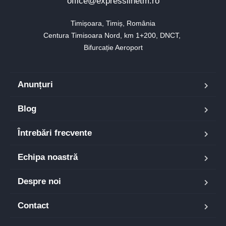
office@expresslinetm.ro
Timișoara, Timiș, România

Centura Timisoara Nord, km 1+200, DNCT, 

Bifurcație Aeroport
Anunțuri
Blog
Întrebări frecvente
Echipa noastră
Despre noi
Contact