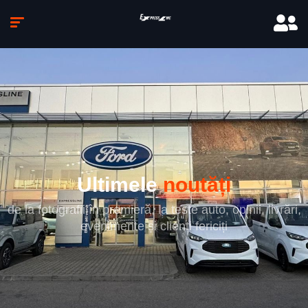
Ultimele
noutăți
de la fotografii în premieră, la teste auto, opinii, livrări,
evenimente și clienți fericiți