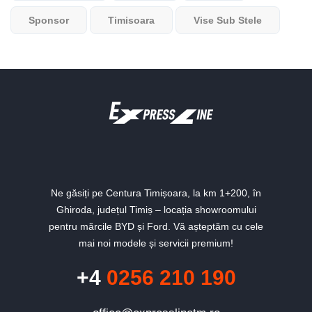
Sponsor
Timisoara
Vise Sub Stele
Ne găsiți pe Centura Timișoara, la km 1+200, în
Ghiroda, județul Timiș – locația showroomului
pentru mărcile BYD și Ford. Vă așteptăm cu cele
mai noi modele și servicii premium!
+4
0256 210 190