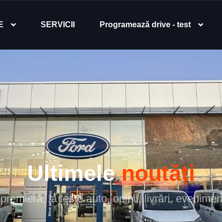
E
SERVICII
Programează drive - test
Ultimele
noutăți
 premieră, la teste auto, opinii, livrări, evenimente