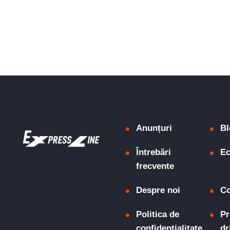
Anunțuri
Bl
Întrebări
Ec
frecvente
Despre noi
Co
Politica de
Pr
confidențialitate
dr