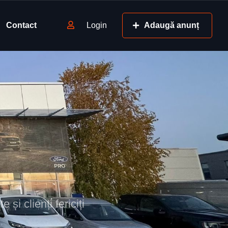
Contact
Login
Adaugă anunț
 și clienți fericiți