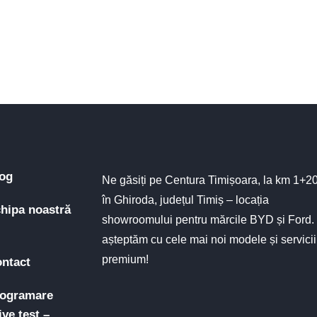
og
Ne găsiți pe Centura Timișoara, la km 1+2
în Ghiroda, județul Timiș – locația
hipa noastră
showroomului pentru mărcile BYD și Ford.
așteptăm cu cele mai noi modele și servicii
premium!
ntact
ogramare
ive test –