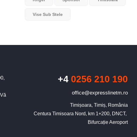
Vise Sub Stele
+4
0256 210 190
00,
office@expresslinetm.ro
 Vă
Timișoara, Timiș, România

Centura Timisoara Nord, km 1+200, DNCT, 

Bifurcație Aeroport