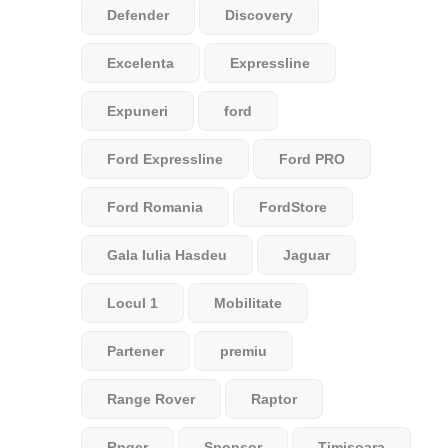
Defender
Discovery
Excelenta
Expressline
Expuneri
ford
Ford Expressline
Ford PRO
Ford Romania
FordStore
Gala Iulia Hasdeu
Jaguar
Locul 1
Mobilitate
Partener
premiu
Range Rover
Raptor
Rnger
Sponsor
Timisoara